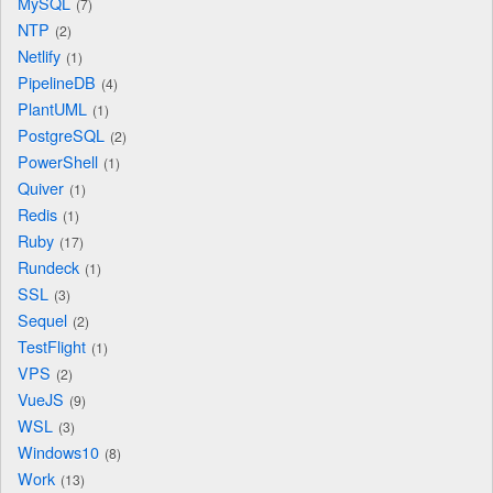
MySQL
7
NTP
2
Netlify
1
PipelineDB
4
PlantUML
1
PostgreSQL
2
PowerShell
1
Quiver
1
Redis
1
Ruby
17
Rundeck
1
SSL
3
Sequel
2
TestFlight
1
VPS
2
VueJS
9
WSL
3
Windows10
8
Work
13