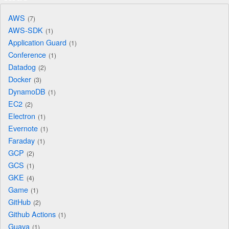
AWS
7
AWS-SDK
1
Application Guard
1
Conference
1
Datadog
2
Docker
3
DynamoDB
1
EC2
2
Electron
1
Evernote
1
Faraday
1
GCP
2
GCS
1
GKE
4
Game
1
GitHub
2
Github Actions
1
Guava
1