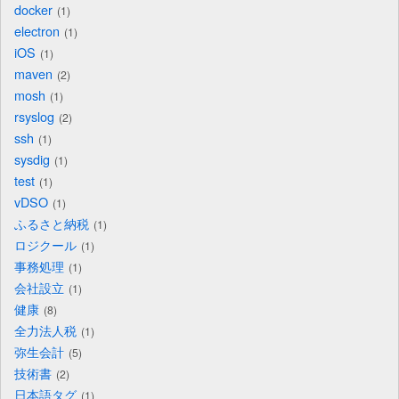
docker
1
electron
1
iOS
1
maven
2
mosh
1
rsyslog
2
ssh
1
sysdig
1
test
1
vDSO
1
ふるさと納税
1
ロジクール
1
事務処理
1
会社設立
1
健康
8
全力法人税
1
弥生会計
5
技術書
2
日本語タグ
1