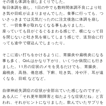
Tag Cloud
その後も体調を崩しまくりでした。
毎日体調を崩し、1日の中でも数時間体調不良により吐
き気や目眩が止まりませんでした。食事に行っても、つ
いさっきまでは元気だったのに注文後急に体調を崩し
て、一切食事が取れなくなる事もありました。
座っていても目がぐるぐるまわる感じで、横になって目
を閉じないと吐き気を催してしまう感じで、送別会に行
っても途中で寝込んでしまったり。
そこに追い打ちをかけるように、胃腸炎や扁桃炎になる
事も多く、QoLはかなり下がり、いくつか病院にも行き
ました。11月の症状のメモを見るだけでも、胃腸炎、
扁桃炎、高熱、倦怠感、下痢、吐き気、冷や汗、耳が遠
くなる、目眩 などなど。
自律神経失調症の症状が全部出ていた感じなのですが、
ある人に「それ更年期障害と似たような症状だね」と言
われ、それがヒントになりました。飲んでいたサプリを