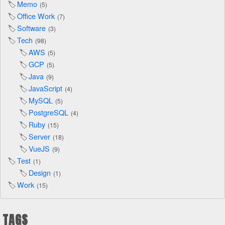
Memo
5
Office Work
7
Software
3
Tech
98
AWS
5
GCP
5
Java
9
JavaScript
4
MySQL
5
PostgreSQL
4
Ruby
15
Server
18
VueJS
9
Test
1
Design
1
Work
15
TAGS