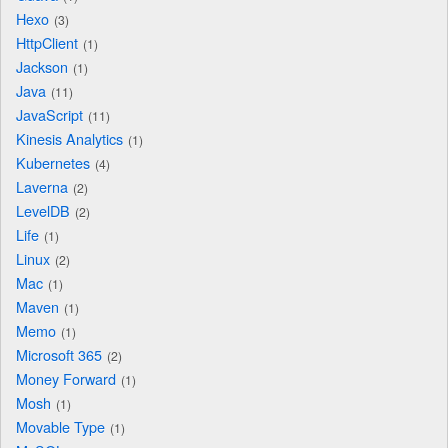
Hexo
3
HttpClient
1
Jackson
1
Java
11
JavaScript
11
Kinesis Analytics
1
Kubernetes
4
Laverna
2
LevelDB
2
Life
1
Linux
2
Mac
1
Maven
1
Memo
1
Microsoft 365
2
Money Forward
1
Mosh
1
Movable Type
1