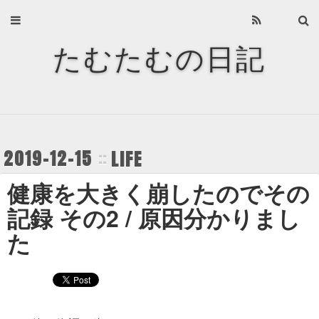
Home
たむたむの日記
About
Archives
Privacy Policy
2019-12-15
LIFE
About
健康を大きく崩したのでその
Recents
記録 その2 / 原因分かりまし
た
Categories
Tags