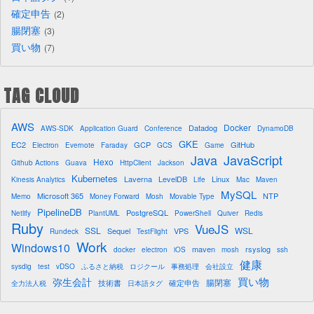
確定申告
2
腸閉塞
3
買い物
7
TAG CLOUD
AWS
Docker
Datadog
AWS-SDK
Application Guard
Conference
DynamoDB
GKE
EC2
GCP
GitHub
Electron
Evernote
Faraday
GCS
Game
Java
JavaScript
Hexo
Github Actions
Guava
HttpClient
Jackson
Kubernetes
Laverna
LevelDB
Linux
Kinesis Analytics
Life
Mac
Maven
MySQL
Microsoft 365
NTP
Memo
Money Forward
Mosh
Movable Type
PipelineDB
PostgreSQL
Netlify
PlantUML
PowerShell
Quiver
Redis
Ruby
VueJS
SSL
WSL
Sequel
VPS
Rundeck
TestFlight
Work
Windows10
maven
rsyslog
docker
electron
iOS
mosh
ssh
健康
sysdig
test
vDSO
ふるさと納税
ロジクール
事務処理
会社設立
買い物
弥生会計
腸閉塞
技術書
確定申告
全力法人税
日本語タグ