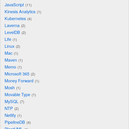
JavaScript
11
Kinesis Analytics
1
Kubernetes
4
Laverna
2
LevelDB
2
Life
1
Linux
2
Mac
1
Maven
1
Memo
1
Microsoft 365
2
Money Forward
1
Mosh
1
Movable Type
1
MySQL
7
NTP
2
Netlify
1
PipelineDB
4
PlantUML