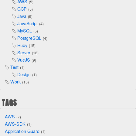
AWS
5
GCP
5
Java
9
JavaScript
4
MySQL
5
PostgreSQL
4
Ruby
15
Server
18
VueJS
9
Test
1
Design
1
Work
15
TAGS
AWS
7
AWS-SDK
1
Application Guard
1