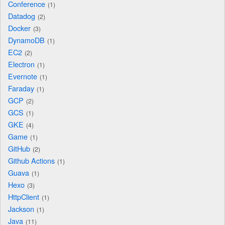
Conference
1
Datadog
2
Docker
3
DynamoDB
1
EC2
2
Electron
1
Evernote
1
Faraday
1
GCP
2
GCS
1
GKE
4
Game
1
GitHub
2
Github Actions
1
Guava
1
Hexo
3
HttpClient
1
Jackson
1
Java
11