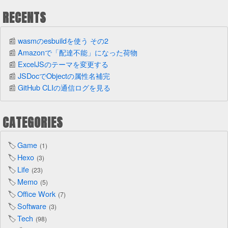
RECENTS
wasmのesbuildを使う その2
Amazonで「配達不能」になった荷物
ExcelJSのテーマを変更する
JSDocでObjectの属性名補完
GitHub CLIの通信ログを見る
CATEGORIES
Game
1
Hexo
3
Life
23
Memo
5
Office Work
7
Software
3
Tech
98