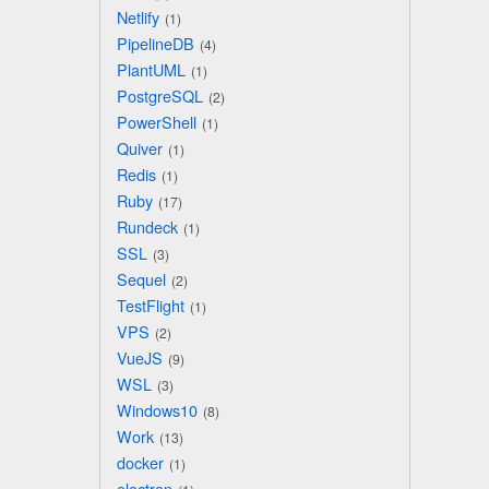
Netlify
1
PipelineDB
4
PlantUML
1
PostgreSQL
2
PowerShell
1
Quiver
1
Redis
1
Ruby
17
Rundeck
1
SSL
3
Sequel
2
TestFlight
1
VPS
2
VueJS
9
WSL
3
Windows10
8
Work
13
docker
1
electron