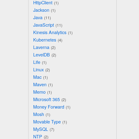
HttpClient
1
Jackson
1
Java
11
JavaScript
11
Kinesis Analytics
1
Kubernetes
4
Laverna
2
LevelDB
2
Life
1
Linux
2
Mac
1
Maven
1
Memo
1
Microsoft 365
2
Money Forward
1
Mosh
1
Movable Type
1
MySQL
7
NTP
2