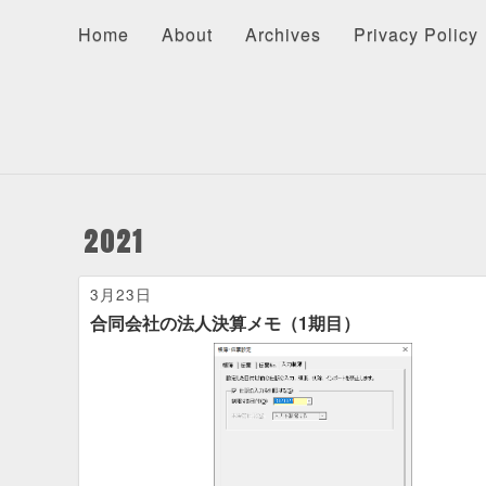
Home
About
Archives
Privacy Policy
About
Recents
Categories
Home
About
Archives
Privacy Policy
2021
3月23日
合同会社の法人決算メモ（1期目）