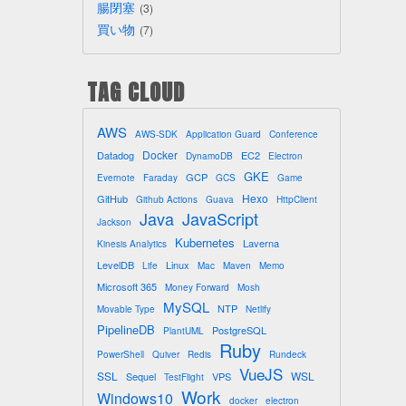
腸閉塞
3
買い物
7
TAG CLOUD
AWS
AWS-SDK
Application Guard
Conference
Docker
Datadog
EC2
DynamoDB
Electron
GKE
GCP
Evernote
Faraday
GCS
Game
Hexo
GitHub
Github Actions
Guava
HttpClient
Java
JavaScript
Jackson
Kubernetes
Laverna
Kinesis Analytics
LevelDB
Linux
Life
Mac
Maven
Memo
Microsoft 365
Money Forward
Mosh
MySQL
NTP
Movable Type
Netlify
PipelineDB
PostgreSQL
PlantUML
Ruby
PowerShell
Quiver
Redis
Rundeck
VueJS
SSL
WSL
Sequel
VPS
TestFlight
Work
Windows10
docker
electron