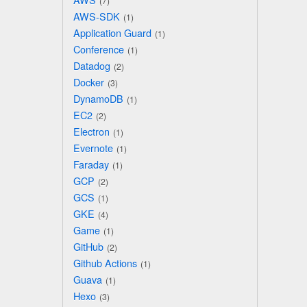
7
AWS-SDK
1
Application Guard
1
Conference
1
Datadog
2
Docker
3
DynamoDB
1
EC2
2
Electron
1
Evernote
1
Faraday
1
GCP
2
GCS
1
GKE
4
Game
1
GitHub
2
Github Actions
1
Guava
1
Hexo
3