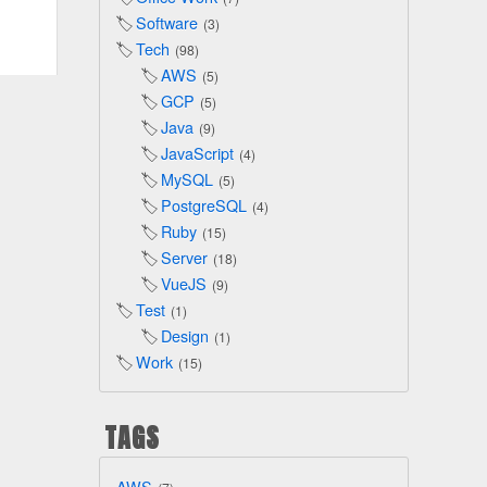
Software
3
Tech
98
AWS
5
GCP
5
Java
9
JavaScript
4
MySQL
5
PostgreSQL
4
Ruby
15
Server
18
VueJS
9
Test
1
Design
1
Work
15
TAGS
AWS