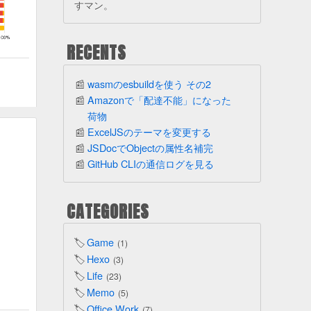
すマン。
RECENTS
wasmのesbuildを使う その2
Amazonで「配達不能」になった
荷物
ExcelJSのテーマを変更する
JSDocでObjectの属性名補完
GitHub CLIの通信ログを見る
CATEGORIES
Game
1
Hexo
3
Life
23
Memo
5
Office Work
7