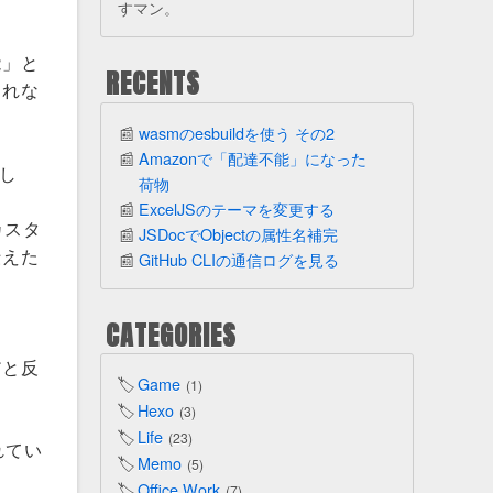
すマン。
能」と
RECENTS
されな
wasmのesbuildを使う その2
Amazonで「配達不能」になった
し
荷物
ExcelJSのテーマを変更する
カスタ
JSDocでObjectの属性名補完
伝えた
GitHub CLIの通信ログを見る
CATEGORIES
だと反
Game
1
Hexo
3
Life
23
れてい
Memo
5
Office Work
7