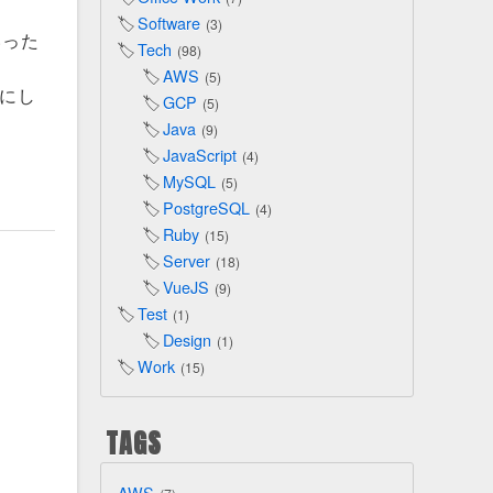
Software
3
いった
Tech
98
AWS
5
うにし
GCP
5
Java
9
JavaScript
4
MySQL
5
PostgreSQL
4
Ruby
15
Server
18
VueJS
9
Test
1
Design
1
Work
15
TAGS
AWS