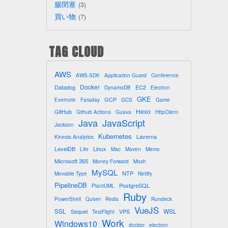
腸閉塞
3
買い物
7
TAG CLOUD
AWS
AWS-SDK
Application Guard
Conference
Docker
Datadog
EC2
DynamoDB
Electron
GKE
GCP
Evernote
Faraday
GCS
Game
Hexo
GitHub
Github Actions
Guava
HttpClient
Java
JavaScript
Jackson
Kubernetes
Laverna
Kinesis Analytics
LevelDB
Linux
Life
Mac
Maven
Memo
Microsoft 365
Money Forward
Mosh
MySQL
NTP
Movable Type
Netlify
PipelineDB
PostgreSQL
PlantUML
Ruby
PowerShell
Quiver
Redis
Rundeck
VueJS
SSL
WSL
Sequel
VPS
TestFlight
Work
Windows10
docker
electron