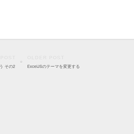
 POST
OLDER POST
使う その2
ExcelJSのテーマを変更する