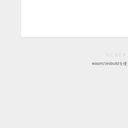
NEWER
wasmのesbuildを