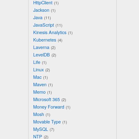
HttpClient
1
Jackson
1
Java
11
JavaScript
11
Kinesis Analytics
1
Kubernetes
4
Laverna
2
LevelDB
2
Life
1
Linux
2
Mac
1
Maven
1
Memo
1
Microsoft 365
2
Money Forward
1
Mosh
1
Movable Type
1
MySQL
7
NTP
2