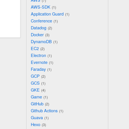
7
AWS-SDK
1
Application Guard
1
Conference
1
Datadog
2
Docker
3
DynamoDB
1
EC2
2
Electron
1
Evernote
1
Faraday
1
GCP
2
GCS
1
GKE
4
Game
1
GitHub
2
Github Actions
1
Guava
1
Hexo
3