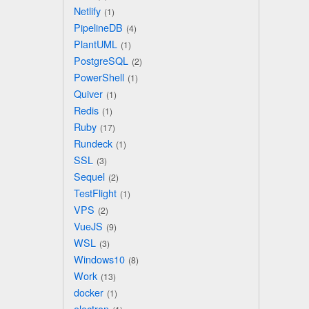
Netlify
1
PipelineDB
4
PlantUML
1
PostgreSQL
2
PowerShell
1
Quiver
1
Redis
1
Ruby
17
Rundeck
1
SSL
3
Sequel
2
TestFlight
1
VPS
2
VueJS
9
WSL
3
Windows10
8
Work
13
docker
1
electron