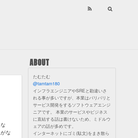
ABOUT
たむたむ
@tamtam180
インフラエンジニアやSREと勘違いさ
れる事が多いですが、本業はバリバリと
サービス開発をするソフトウェアエンジ
ニアです。 本業のサービスやビジネス
に直結する話は書けないため、ミドルウ
汰な
ェアの話が多めです。
配がな
インターネットにゴミ(駄文)をまき散ら