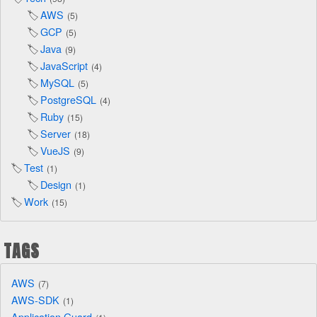
AWS
5
GCP
5
Java
9
JavaScript
4
MySQL
5
PostgreSQL
4
Ruby
15
Server
18
VueJS
9
Test
1
Design
1
Work
15
TAGS
AWS
7
AWS-SDK
1
Application Guard