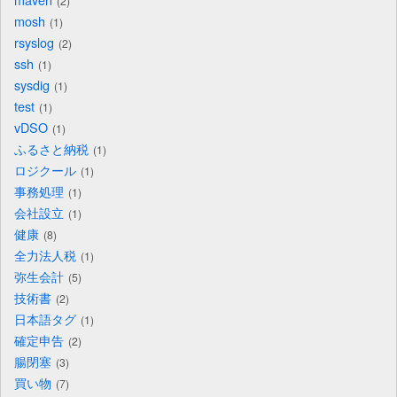
2
mosh
1
rsyslog
2
ssh
1
sysdig
1
test
1
vDSO
1
ふるさと納税
1
ロジクール
1
事務処理
1
会社設立
1
健康
8
全力法人税
1
弥生会計
5
技術書
2
日本語タグ
1
確定申告
2
腸閉塞
3
買い物
7