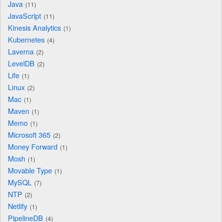
Java
11
JavaScript
11
Kinesis Analytics
1
Kubernetes
4
Laverna
2
LevelDB
2
Life
1
Linux
2
Mac
1
Maven
1
Memo
1
Microsoft 365
2
Money Forward
1
Mosh
1
Movable Type
1
MySQL
7
NTP
2
Netlify
1
PipelineDB
4