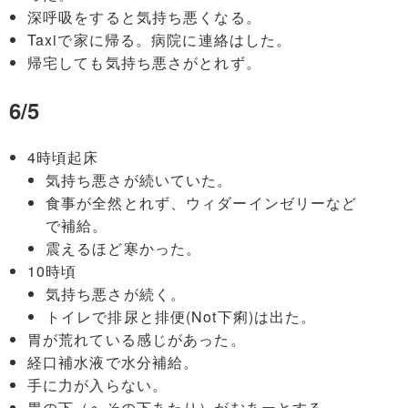
深呼吸をすると気持ち悪くなる。
Taxiで家に帰る。病院に連絡はした。
帰宅しても気持ち悪さがとれず。
6/5
4時頃起床
気持ち悪さが続いていた。
食事が全然とれず、ウィダーインゼリーなど
で補給。
震えるほど寒かった。
10時頃
気持ち悪さが続く。
トイレで排尿と排便(Not下痢)は出た。
胃が荒れている感じがあった。
経口補水液で水分補給。
手に力が入らない。
胃の下（へその下あたり）がむあーとする