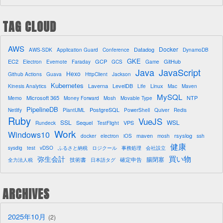
TAG CLOUD
AWS
Docker
Datadog
AWS-SDK
Application Guard
Conference
DynamoDB
GKE
EC2
GCP
GitHub
Electron
Evernote
Faraday
GCS
Game
Java
JavaScript
Hexo
Github Actions
Guava
HttpClient
Jackson
Kubernetes
Laverna
LevelDB
Linux
Kinesis Analytics
Life
Mac
Maven
MySQL
Microsoft 365
NTP
Memo
Money Forward
Mosh
Movable Type
PipelineDB
PostgreSQL
Netlify
PlantUML
PowerShell
Quiver
Redis
Ruby
VueJS
SSL
WSL
Sequel
VPS
Rundeck
TestFlight
Work
Windows10
maven
rsyslog
docker
electron
iOS
mosh
ssh
健康
sysdig
test
vDSO
ふるさと納税
ロジクール
事務処理
会社設立
買い物
弥生会計
腸閉塞
技術書
確定申告
全力法人税
日本語タグ
ARCHIVES
2025年10月
2