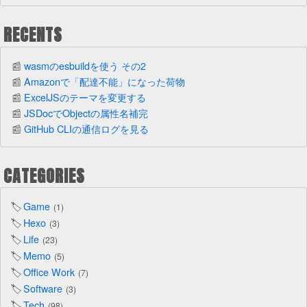
RECENTS
wasmのesbuildを使う その2
Amazonで「配達不能」になった荷物
ExcelJSのテーマを変更する
JSDocでObjectの属性名補完
GitHub CLIの通信ログを見る
CATEGORIES
Game
1
Hexo
3
Life
23
Memo
5
Office Work
7
Software
3
Tech
98