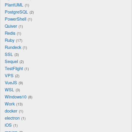
PlantUML
1
PostgreSQL
2
PowerShell
1
Quiver
1
Redis
1
Ruby
17
Rundeck
1
SSL
3
Sequel
2
TestFlight
1
VPS
2
VueJS
9
WSL
3
Windows10
8
Work
13
docker
1
electron
1
iOS
1
maven