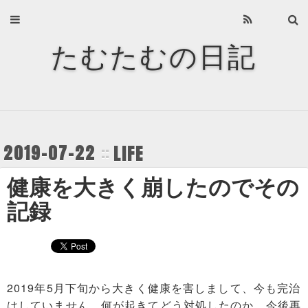
Home
たむたむの日記
About
Archives
Privacy Policy
2019-07-22
LIFE
About
健康を大きく崩したのでその
Recents
記録
Categories
Tags
2019年5月下旬から大きく健康を害しまして、今も完治
はしていません。何が起きてどう対処したのか、今後再