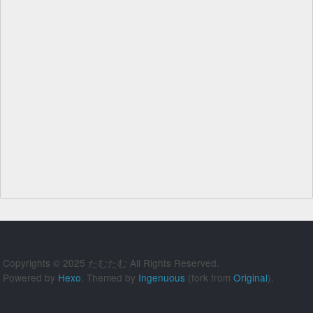
Copyrights © 2025 たむたむ All Rights Reserved.
Powered by
Hexo
. Themed by
Ingenuous
(fork from
Original
).