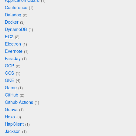
1
Conference
1
Datadog
2
Docker
3
DynamoDB
1
EC2
2
Electron
1
Evernote
1
Faraday
1
GCP
2
GCS
1
GKE
4
Game
1
GitHub
2
Github Actions
1
Guava
1
Hexo
3
HttpClient
1
Jackson
1