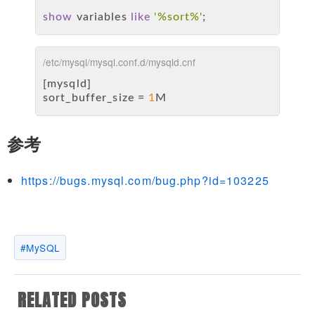
show
 variables 
like
'%sort%'
;
/etc/mysql/mysql.conf.d/mysqld.cnf
[mysqld]
sort_buffer_size 
=
1
M
参考
https://bugs.mysql.com/bug.php?id=103225
MySQL
RELATED POSTS