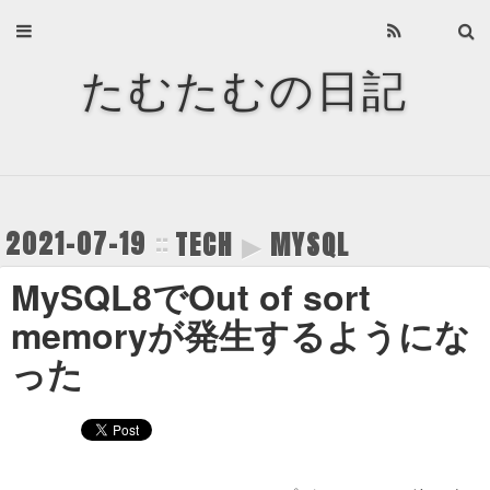
Home
たむたむの日記
About
Archives
Privacy Policy
2021-07-19
TECH
▶
MYSQL
About
MySQL8でOut of sort
Recents
memoryが発生するようにな
った
Categories
Tags