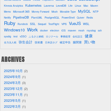
Kubernetes
Laverna
LevelDB
Linux
Kinesis Analytics
Life
Mac
Maven
MySQL
Microsoft 365
NTP
Memo
Money Forward
Mosh
Movable Type
PipelineDB
PostgreSQL
Netlify
PlantUML
PowerShell
Quiver
Redis
Ruby
VueJS
SSL
WSL
Sequel
VPS
Rundeck
TestFlight
Work
Windows10
maven
rsyslog
docker
electron
iOS
mosh
ssh
健康
sysdig
test
vDSO
ふるさと納税
ロジクール
事務処理
会社設立
買い物
弥生会計
腸閉塞
技術書
確定申告
全力法人税
日本語タグ
ARCHIVES
2025年10月
2
2024年9月
1
2024年3月
3
2023年12月
2
2023年11月
1
2023年5月
1
2022年3月
1