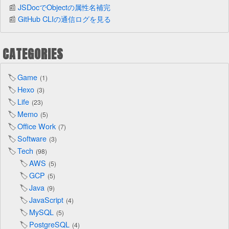
JSDocでObjectの属性名補完
GitHub CLIの通信ログを見る
CATEGORIES
Game
1
Hexo
3
Life
23
Memo
5
Office Work
7
Software
3
Tech
98
AWS
5
GCP
5
Java
9
JavaScript
4
MySQL
5
PostgreSQL
4