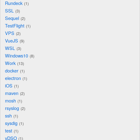
Rundeck
1
SSL
3
Sequel
2
TestFlight
1
VPS
2
VueJS
9
WSL
3
Windows10
8
Work
13
docker
1
electron
1
iOS
1
maven
2
mosh
1
rsyslog
2
ssh
1
sysdig
1
test
1
vDSO
1