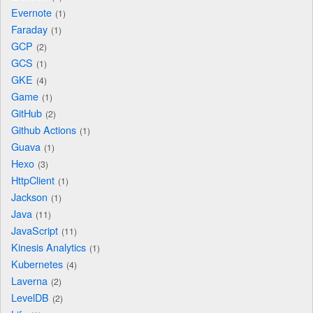
Evernote
1
Faraday
1
GCP
2
GCS
1
GKE
4
Game
1
GitHub
2
Github Actions
1
Guava
1
Hexo
3
HttpClient
1
Jackson
1
Java
11
JavaScript
11
Kinesis Analytics
1
Kubernetes
4
Laverna
2
LevelDB
2