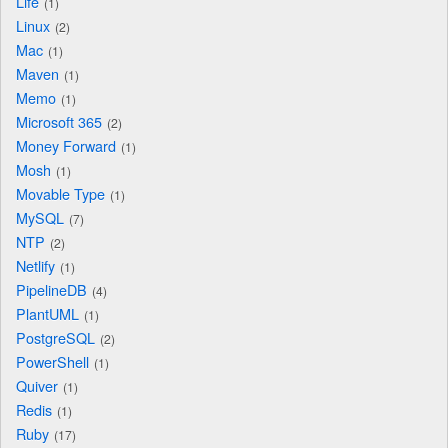
Life
1
Linux
2
Mac
1
Maven
1
Memo
1
Microsoft 365
2
Money Forward
1
Mosh
1
Movable Type
1
MySQL
7
NTP
2
Netlify
1
PipelineDB
4
PlantUML
1
PostgreSQL
2
PowerShell
1
Quiver
1
Redis
1
Ruby
17