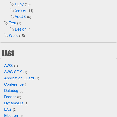
Ruby
15
Server
18
VueJS
9
Test
1
Design
1
Work
15
TAGS
AWS
7
AWS-SDK
1
Application Guard
1
Conference
1
Datadog
2
Docker
3
DynamoDB
1
EC2
2
Electron
1