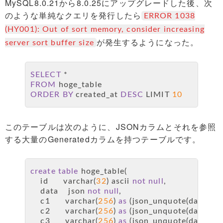
Tag Cloud
MySQL8.0.21から8.0.25にアップグレードした後、次
のような単純なクエリを発行したら
ERROR 1038
(HY001): Out of sort memory, consider increasing
が発生するようになった。
server sort buffer size
SELECT
*
FROM
 hoge_table
ORDER
BY
 created_at 
DESC
 LIMIT 
10
このテーブルは次のように、JSONカラムとそれを参照
する大量のGeneratedカラムを持つテーブルです。
create
table
 hoge_table(
    id      
varchar
(
32
) ascii 
not
null
,
    data    json 
not
null
,
    c1      
varchar
(
256
) 
as
 (json_unquote(data
-
>
'$
    c2      
varchar
(
256
) 
as
 (json_unquote(data
-
>
'$
    c3      
varchar
(
256
) 
as
 (json_unquote(data
-
>
'$