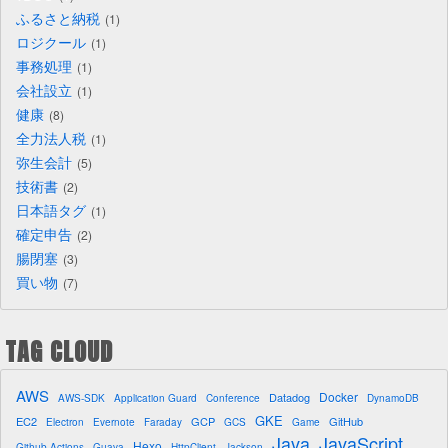
ふるさと納税
1
ロジクール
1
事務処理
1
会社設立
1
健康
8
全力法人税
1
弥生会計
5
技術書
2
日本語タグ
1
確定申告
2
腸閉塞
3
買い物
7
TAG CLOUD
AWS
Docker
Datadog
AWS-SDK
Application Guard
Conference
DynamoDB
GKE
EC2
GCP
GitHub
Electron
Evernote
Faraday
GCS
Game
Java
JavaScript
Hexo
Github Actions
Guava
HttpClient
Jackson