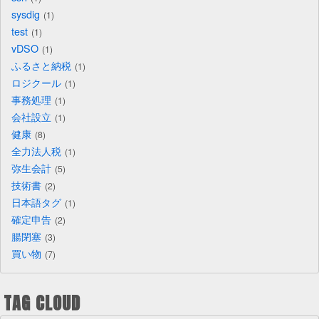
sysdig
1
test
1
vDSO
1
ふるさと納税
1
ロジクール
1
事務処理
1
会社設立
1
健康
8
全力法人税
1
弥生会計
5
技術書
2
日本語タグ
1
確定申告
2
腸閉塞
3
買い物
7
TAG CLOUD