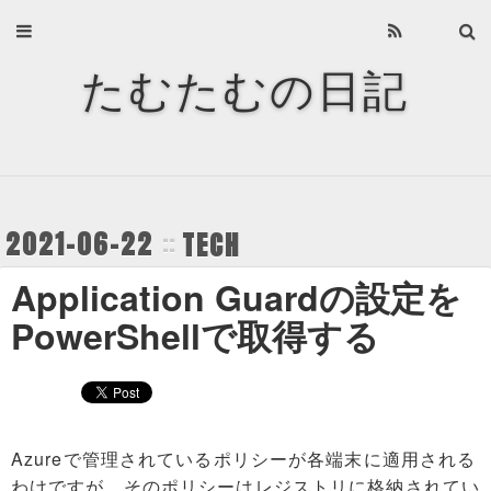
Home
たむたむの日記
About
Archives
Privacy Policy
2021-06-22
TECH
About
Application Guardの設定を
Recents
PowerShellで取得する
Categories
Tags
Azureで管理されているポリシーが各端末に適用される
わけですが、そのポリシーはレジストリに格納されてい