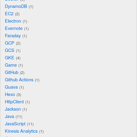
DynamoDB
1
EC2
2
Electron
1
Evernote
1
Faraday
1
GCP
2
GCS
1
GKE
4
Game
1
GitHub
2
Github Actions
1
Guava
1
Hexo
3
HttpClient
1
Jackson
1
Java
11
JavaScript
11
Kinesis Analytics
1