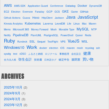
AWS
Docker
Datadog
AWS-SDK
Application Guard
Conference
DynamoDB
GKE
EC2
GCP
GitHub
Electron
Evernote
Faraday
GCS
Game
Java
JavaScript
Hexo
Github Actions
Guava
HttpClient
Jackson
Kubernetes
Laverna
LevelDB
Linux
Kinesis Analytics
Life
Mac
Maven
MySQL
Microsoft 365
NTP
Memo
Money Forward
Mosh
Movable Type
PipelineDB
PostgreSQL
Netlify
PlantUML
PowerShell
Quiver
Redis
Ruby
VueJS
SSL
WSL
Sequel
VPS
Rundeck
TestFlight
Work
Windows10
maven
rsyslog
docker
electron
iOS
mosh
ssh
健康
sysdig
test
vDSO
ふるさと納税
ロジクール
事務処理
会社設立
買い物
弥生会計
腸閉塞
技術書
確定申告
全力法人税
日本語タグ
ARCHIVES
2025年10月
2
2024年9月
1
2024年3月
3
2023年12月
2