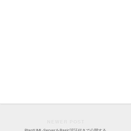
NEWER POST
PlantUML-ServerをBasic認証付きで公開する