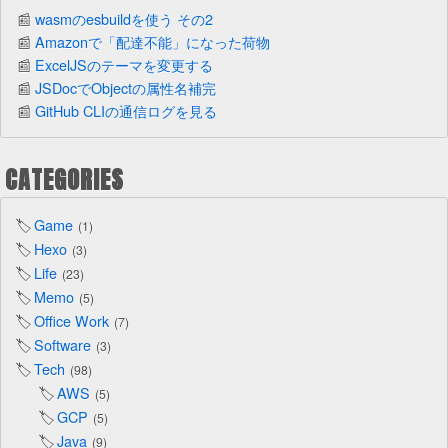
wasmのesbuildを使う その2
Amazonで「配達不能」になった荷物
ExcelJSのテーマを変更する
JSDocでObjectの属性名補完
GitHub CLIの通信ログを見る
CATEGORIES
Game
1
Hexo
3
Life
23
Memo
5
Office Work
7
Software
3
Tech
98
AWS
5
GCP
5
Java
9