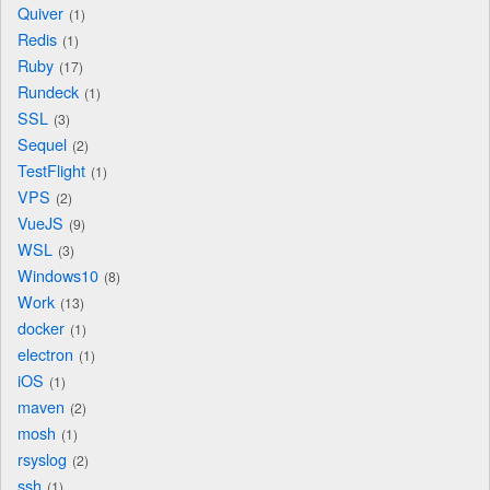
Quiver
1
Redis
1
Ruby
17
Rundeck
1
SSL
3
Sequel
2
TestFlight
1
VPS
2
VueJS
9
WSL
3
Windows10
8
Work
13
docker
1
electron
1
iOS
1
maven
2
mosh
1
rsyslog
2
ssh
1