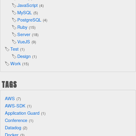
JavaScript
4
MySQL
5
PostgreSQL
4
Ruby
15
Server
18
VueJS
9
Test
1
Design
1
Work
15
TAGS
AWS
7
AWS-SDK
1
Application Guard
1
Conference
1
Datadog
2
Docker
3