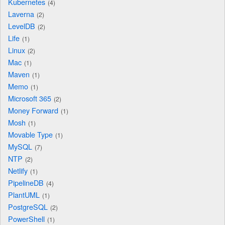
Kubernetes
4
Laverna
2
LevelDB
2
Life
1
Linux
2
Mac
1
Maven
1
Memo
1
Microsoft 365
2
Money Forward
1
Mosh
1
Movable Type
1
MySQL
7
NTP
2
Netlify
1
PipelineDB
4
PlantUML
1
PostgreSQL
2
PowerShell
1