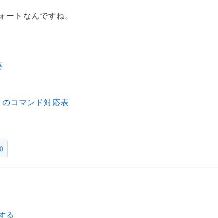
。
ククォートなんですね。
要
ell）のコマンド対応表
0
リする