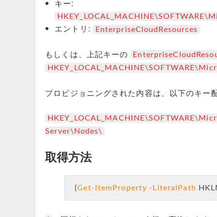
キー:
HKEY_LOCAL_MACHINE\SOFTWARE\Micros
エントリ:
EnterpriseCloudResources
もしくは、上記キーの
EnterpriseCloudReso
HKEY_LOCAL_MACHINE\SOFTWARE\Microsof
プロビジョニングされた内容は、以下のキー
HKEY_LOCAL_MACHINE\SOFTWARE\Micros
Server\Nodes\
取得方法
(
Get-ItemProperty
-LiteralPath
 HKL