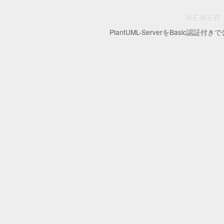
NEWER
PlantUML-ServerをBasic認証付