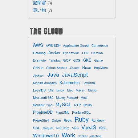
腸閉塞
3
買い物
7
TAG CLOUD
AWS
AWS-SDK
Application Guard
Conference
Docker
Datadog
EC2
DynamoDB
Electron
GKE
GCP
Evernote
Faraday
GCS
Game
Hexo
GitHub
Github Actions
Guava
HttpClient
Java
JavaScript
Jackson
Kubernetes
Laverna
Kinesis Analytics
LevelDB
Linux
Life
Mac
Maven
Memo
Microsoft 365
Money Forward
Mosh
MySQL
NTP
Movable Type
Netlify
PipelineDB
PostgreSQL
PlantUML
Ruby
PowerShell
Quiver
Redis
Rundeck
VueJS
SSL
WSL
Sequel
VPS
TestFlight
Work
Windows10
docker
electron