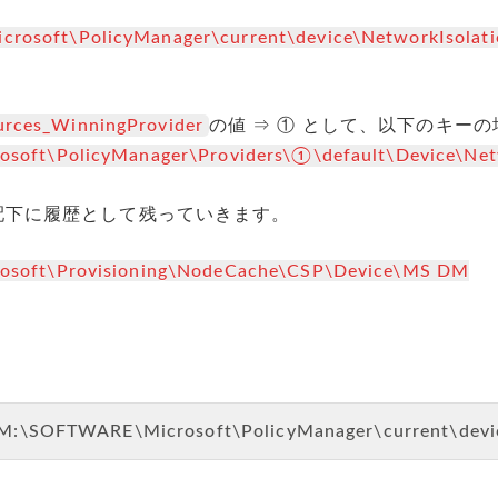
oft\PolicyManager\current\device\NetworkIsolati
の値 ⇒ ① として、以下のキー
urces_WinningProvider
t\PolicyManager\Providers\①\default\Device\Netw
配下に履歴として残っていきます。
oft\Provisioning\NodeCache\CSP\Device\MS DM
M:\SOFTWARE\Microsoft\PolicyManager\current\device\