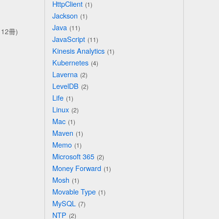
HttpClient
1
Jackson
1
Java
11
12冊)
JavaScript
11
Kinesis Analytics
1
Kubernetes
4
Laverna
2
LevelDB
2
Life
1
Linux
2
Mac
1
Maven
1
Memo
1
Microsoft 365
2
Money Forward
1
Mosh
1
Movable Type
1
MySQL
7
NTP
2