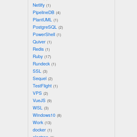
Netlify
1
PipelineDB
4
PlantUML
1
PostgreSQL
2
PowerShell
1
Quiver
1
Redis
1
Ruby
17
Rundeck
1
SSL
3
Sequel
2
TestFlight
1
VPS
2
VueJS
9
WSL
3
Windows10
8
Work
13
docker
1
electron