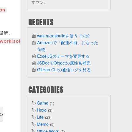
すマン。
on
RECENTS
の場所。
wasmのesbuildを使う その2
orkIsolation
Amazonで「配達不能」になった
荷物
ExcelJSのテーマを変更する
JSDocでObjectの属性名補完
GitHub CLIの通信ログを見る
CATEGORIES
Game
1
Hexo
3
NetworkIsolation).EnterpriseCloudResources | %{ 
$_
Life
23
Memo
5
Office Work
7