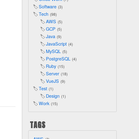
Software
3
Tech
98
AWS
5
GCP
5
Java
9
JavaScript
4
MySQL
5
PostgreSQL
4
Ruby
15
Server
18
VueJS
9
Test
1
Design
1
Work
15
TAGS
AWS