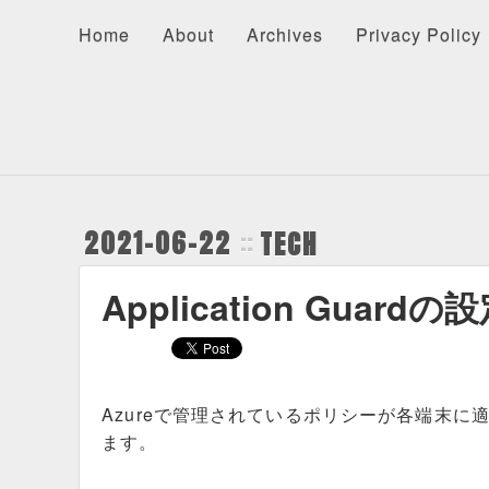
Home
About
Archives
Privacy Policy
About
Recents
Categories
Home
About
Archives
Privacy Policy
2021-06-22
TECH
Application Guard
Azureで管理されているポリシーが各端末
ます。