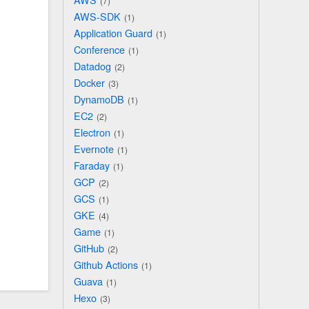
7
AWS-SDK
1
Application Guard
1
Conference
1
Datadog
2
Docker
3
DynamoDB
1
EC2
2
Electron
1
Evernote
1
Faraday
1
GCP
2
GCS
1
GKE
4
Game
1
GitHub
2
Github Actions
1
Guava
1
Hexo
3