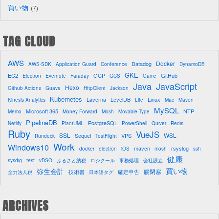
買い物
7
TAG CLOUD
AWS
Docker
Datadog
AWS-SDK
Application Guard
Conference
DynamoDB
GKE
EC2
GCP
GitHub
Electron
Evernote
Faraday
GCS
Game
Java
JavaScript
Hexo
Github Actions
Guava
HttpClient
Jackson
Kubernetes
Laverna
LevelDB
Linux
Kinesis Analytics
Life
Mac
Maven
MySQL
Microsoft 365
NTP
Memo
Money Forward
Mosh
Movable Type
PipelineDB
PostgreSQL
Netlify
PlantUML
PowerShell
Quiver
Redis
Ruby
VueJS
SSL
WSL
Sequel
VPS
Rundeck
TestFlight
Work
Windows10
maven
rsyslog
docker
electron
iOS
mosh
ssh
健康
sysdig
test
vDSO
ふるさと納税
ロジクール
事務処理
会社設立
買い物
弥生会計
腸閉塞
技術書
確定申告
全力法人税
日本語タグ
ARCHIVES