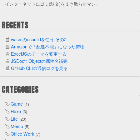
インターネットにゴミ(駄文)をまき散らすマン。
RECENTS
wasmのesbuildを使う その2
Amazonで「配達不能」になった荷物
ExcelJSのテーマを変更する
JSDocでObjectの属性名補完
GitHub CLIの通信ログを見る
CATEGORIES
Game
1
Hexo
3
Life
23
Memo
5
Office Work
7