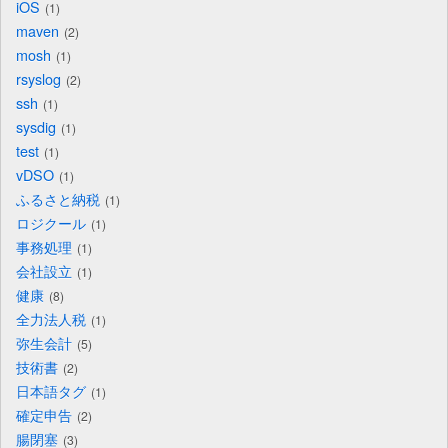
iOS
1
maven
2
mosh
1
rsyslog
2
ssh
1
sysdig
1
test
1
vDSO
1
ふるさと納税
1
ロジクール
1
事務処理
1
会社設立
1
健康
8
全力法人税
1
弥生会計
5
技術書
2
日本語タグ
1
確定申告
2
腸閉塞
3