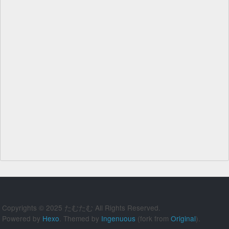
Copyrights © 2025 たむたむ All Rights Reserved.
Powered by
Hexo
. Themed by
Ingenuous
(fork from
Original
).