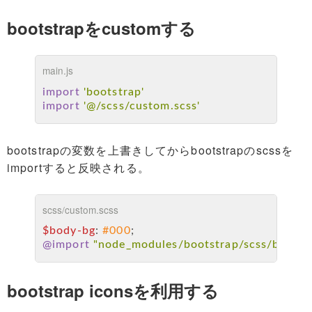
Tag Cloud
bootstrapをcustomする
main.js
import
'bootstrap'
import
'@/scss/custom.scss'
bootstrapの変数を上書きしてからbootstrapのscssを
importすると反映される。
scss/custom.scss
$body-bg
: 
#000
;
@import
"node_modules/bootstrap/scss/bootst
bootstrap iconsを利用する