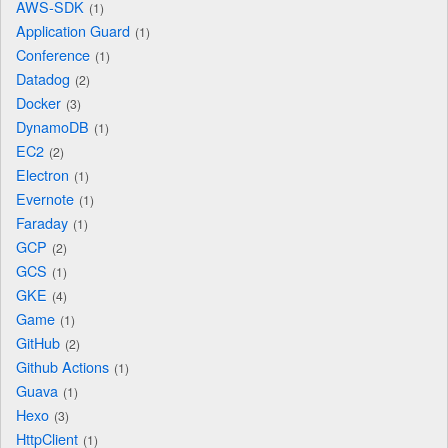
AWS-SDK
1
Application Guard
1
Conference
1
Datadog
2
Docker
3
DynamoDB
1
EC2
2
Electron
1
Evernote
1
Faraday
1
GCP
2
GCS
1
GKE
4
Game
1
GitHub
2
Github Actions
1
Guava
1
Hexo
3
HttpClient
1