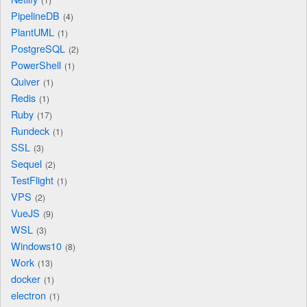
PipelineDB
4
PlantUML
1
PostgreSQL
2
PowerShell
1
Quiver
1
Redis
1
Ruby
17
Rundeck
1
SSL
3
Sequel
2
TestFlight
1
VPS
2
VueJS
9
WSL
3
Windows10
8
Work
13
docker
1
electron
1