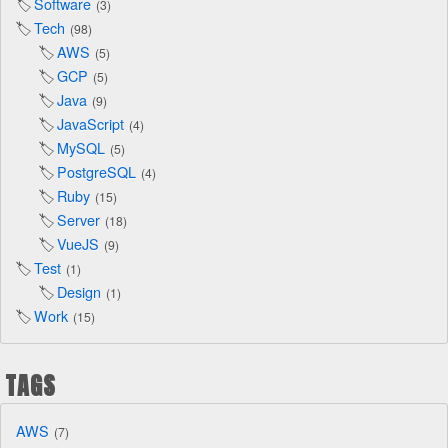
Software
3
Tech
98
AWS
5
GCP
5
Java
9
JavaScript
4
MySQL
5
PostgreSQL
4
Ruby
15
Server
18
VueJS
9
Test
1
Design
1
Work
15
TAGS
AWS
7