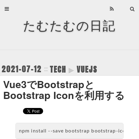
Home
たむたむの日記
About
Archives
Privacy Policy
2021-07-12
TECH
▶
VUEJS
About
Vue3でBootstrapと
Recents
Bootstrap Iconを利用する
Categories
Tags
npm install --save bootstrap bootstrap-icons