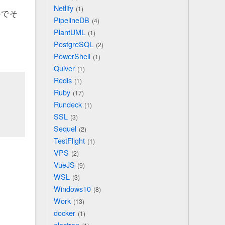
Netlify
1
のでそ
PipelineDB
4
PlantUML
1
PostgreSQL
2
PowerShell
1
Quiver
1
Redis
1
Ruby
17
Rundeck
1
SSL
3
Sequel
2
TestFlight
1
VPS
2
VueJS
9
WSL
3
Windows10
8
Work
13
docker
1
electron