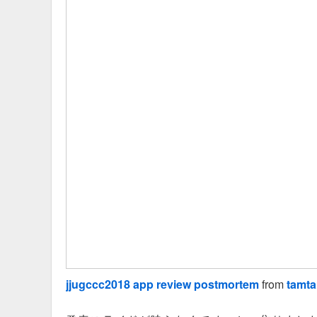
jjugccc2018 app review postmortem
from
tamt