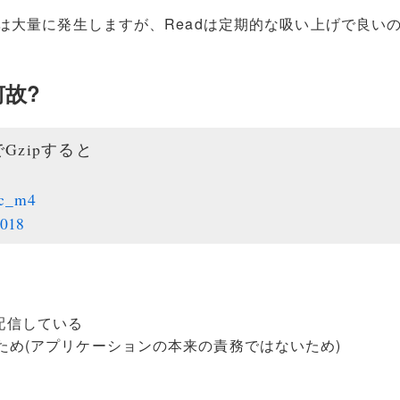
eは大量に発生しますが、Readは定期的な吸い上げで良い
何故?
Gzipすると
c_m4
2018
配信している
ため(アプリケーションの本来の責務ではないため)