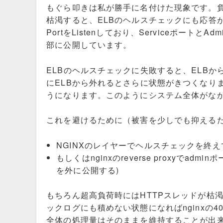
もぐら叩きは私が勝手に名付けた現象です。負
枯渇すると、ELBのヘルスチェックにも応答
PortをListenしており、ServiceポートとA
部に公開しています。
ELBのヘルスチェックに失敗すると、ELBから
にELBから外れるとさらに状態がきつくなります
うになります。このようにシステム全体がな
これを避けるために（被害を少しでも抑える
NGINXのレイヤーでヘルスチェックを終
もしくはnginxのreverse proxyでadm
を外に公開する)
もちろん超高負荷時にはHTTPスレッドが枯
ックログにも積めない状態になればnginxの
全体の処理量はそのままを維持することが出