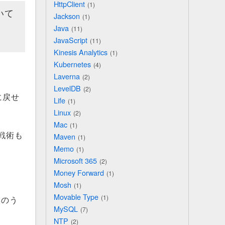
HttpClient
1
いて
Jackson
1
Java
11
JavaScript
11
Kinesis Analytics
1
Kubernetes
4
Laverna
2
LevelDB
2
に戻せ
Life
1
Linux
2
Mac
1
戦術も
Maven
1
Memo
1
Microsoft 365
2
Money Forward
1
Mosh
1
Movable Type
1
率のう
MySQL
7
NTP
2