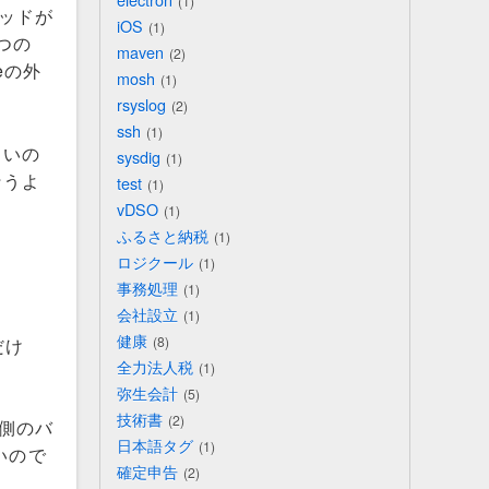
1
ッドが
iOS
1
つの
maven
2
ceの外
mosh
1
rsyslog
2
ssh
1
ないの
sysdig
1
行うよ
test
1
。
vDSO
1
ふるさと納税
1
ロジクール
1
事務処理
1
会社設立
1
健康
8
だけ
全力法人税
1
弥生会計
5
技術書
2
側のバ
日本語タグ
1
いので
確定申告
2