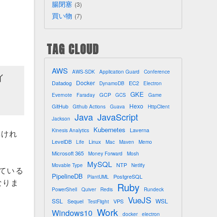
腸閉塞
3
買い物
7
TAG CLOUD
AWS
AWS-SDK
Application Guard
Conference
イ
Docker
Datadog
EC2
DynamoDB
Electron
GKE
GCP
Evernote
Faraday
GCS
Game
Hexo
GitHub
Github Actions
Guava
HttpClient
Java
JavaScript
Jackson
Kubernetes
Laverna
Kinesis Analytics
無けれ
LevelDB
Linux
Life
Mac
Maven
Memo
Microsoft 365
Money Forward
Mosh
MySQL
NTP
Movable Type
Netlify
っている
PipelineDB
PostgreSQL
PlantUML
なりま
Ruby
PowerShell
Quiver
Redis
Rundeck
VueJS
SSL
WSL
Sequel
VPS
TestFlight
Work
Windows10
docker
electron