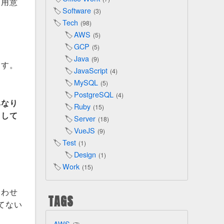
を用意
Software
3
Tech
98
AWS
5
GCP
5
Java
9
ます。
JavaScript
4
MySQL
5
PostgreSQL
4
異なり
Ruby
15
出して
Server
18
VueJS
9
Test
1
Design
1
Work
15
合わせ
TAGS
てない
AWS