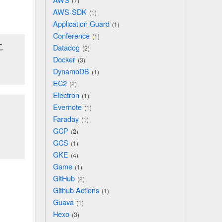
7
AWS-SDK
1
Application Guard
1
Conference
1
こ
Datadog
2
Docker
3
DynamoDB
1
EC2
2
Electron
1
Evernote
1
Faraday
1
GCP
2
GCS
1
GKE
4
Game
1
GitHub
2
Github Actions
1
Guava
1
Hexo
3