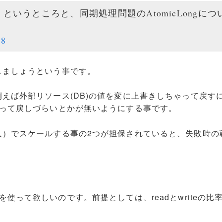
というところと、同期処理問題のAtomicLongにつ
18
しましょうという事です。
えば外部リソース(DB)の値を変に上書きしちゃって戻す
打って戻しづらいとかが無いようにする事です。
入）でスケールする事の2つが担保されていると、失敗時の
使って欲しいのです。前提としては、readとwriteの比