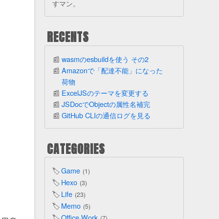
すマン。
RECENTS
wasmのesbuildを使う その2
Amazonで「配達不能」になった
荷物
ExcelJSのテーマを変更する
JSDocでObjectの属性名補完
GitHub CLIの通信ログを見る
CATEGORIES
Game
1
Hexo
3
Life
23
Memo
5
Office Work
7