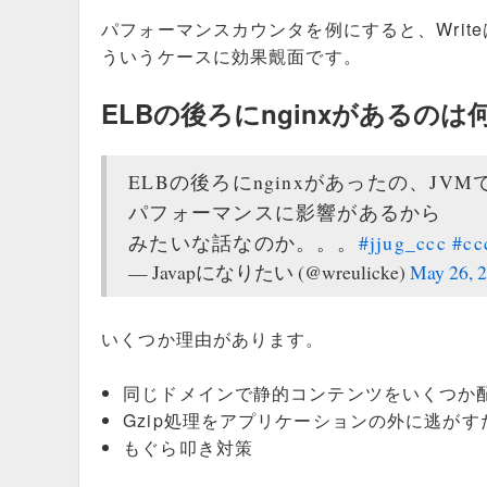
パフォーマンスカウンタを例にすると、Writ
ういうケースに効果覿面です。
ELBの後ろにnginxがあるのは
ELBの後ろにnginxがあったの、JVMで
パフォーマンスに影響があるから
みたいな話なのか。。。
#jjug_ccc
#cc
— Javapになりたい (@wreulicke)
May 26, 
いくつか理由があります。
同じドメインで静的コンテンツをいくつか
Gzip処理をアプリケーションの外に逃がす
もぐら叩き対策