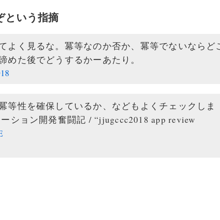
ぞという指摘
てよく見るな。冪等なのか否か、冪等でないならど
諦めた後でどうするかーあたり。
018
冪等性を確保しているか、などもよくチェックしま
奮闘記 / “jjugccc2018 app review
E