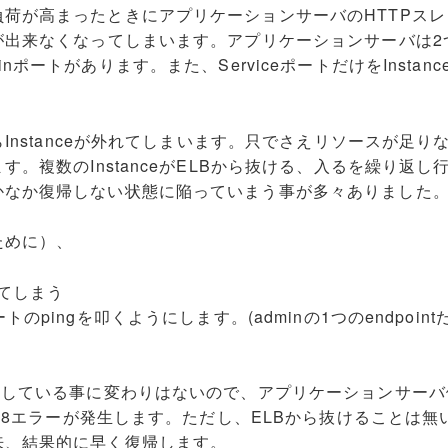
荷が高まったときにアプリケーションサーバのHTTPスレ
が出来なくなってしまいます。アプリケーションサーバは2
dminポートがあります。また、ServiceポートだけをInstan
Instanceが外れてしまいます。只でさえリソースが足り
。複数のInstanceがELBから抜ける、入るを繰り返し
かなか復帰しない状態に陥っていまう事が多々ありました
ために）、
えてしまう
inポートのpingを叩くようにします。(adminの1つのendpoint
渇している事に変わりはないので、アプリケーションサーバ
408エラーが発生します。ただし、ELBから抜けることは無
来、結果的に早く復帰します。