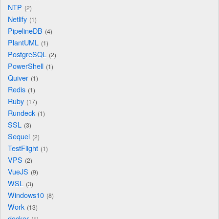
NTP
2
Netlify
1
PipelineDB
4
PlantUML
1
PostgreSQL
2
PowerShell
1
Quiver
1
Redis
1
Ruby
17
Rundeck
1
SSL
3
Sequel
2
TestFlight
1
VPS
2
VueJS
9
WSL
3
Windows10
8
Work
13
docker
1