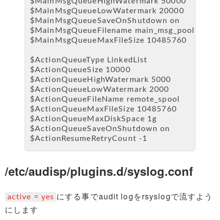
$MainMsgQueueHighWatermark 50000
$MainMsgQueueLowWatermark 20000
$MainMsgQueueSaveOnShutdown on
$MainMsgQueueFilename main_msg_pool
$MainMsgQueueMaxFileSize 10485760
$ActionQueueType LinkedList
$ActionQueueSize 10000
$ActionQueueHighWatermark 5000
$ActionQueueLowWatermark 2000
$ActionQueueFileName remote_spool
$ActionQueueMaxFileSize 10485760
$ActionQueueMaxDiskSpace 1g
$ActionQueueSaveOnShutdown on
$ActionResumeRetryCount -1
/etc/audisp/plugins.d/syslog.conf
にする事でaudit logをrsyslogで流すよう
active = yes
にします