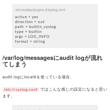
/etc/audisp/plugins.d/syslog.conf
active = yes
direction = out
path = builtin_syslog
type = builtin
args = LOG_INFO
format = string
/var/log/messagesにaudit logが流れ
てしまう
audit.logにlocal6を使っている場合、
ではこんな感じの設定になると思い
/etc/rsyslog.conf
ます。