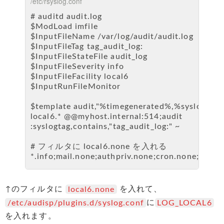
/etc/rsyslog.conf
# auditd audit.log
$ModLoad imfile
$InputFileName /var/log/audit/audit.log
$InputFileTag tag_audit_log:
$InputFileStateFile audit_log
$InputFileSeverity info
$InputFileFacility local6
$InputRunFileMonitor
$template audit,"%timegenerated%,%syslogt
local6.* @@myhost.internal:514;audit
:syslogtag,contains,"tag_audit_log:" ~
# フィルタに local6.none を入れる
*.info;mail.none;authpriv.none;cron.none;local6
↑のフィルタに
を入れて、
local6.none
に
/etc/audisp/plugins.d/syslog.conf
LOG_LOCAL6
を入れます。