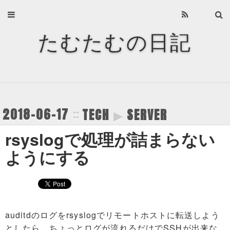
Home
たむたむの日記
About
Archives
Privacy Policy
2018-06-17
TECH
▶
SERVER
About
rsyslogで処理が詰まらない
Recents
ようにする
Categories
Tags
auditdのログをrsyslogでリモートホストに転送しよう
としたら、ちょっとログが流れるだけでSSHが出来な