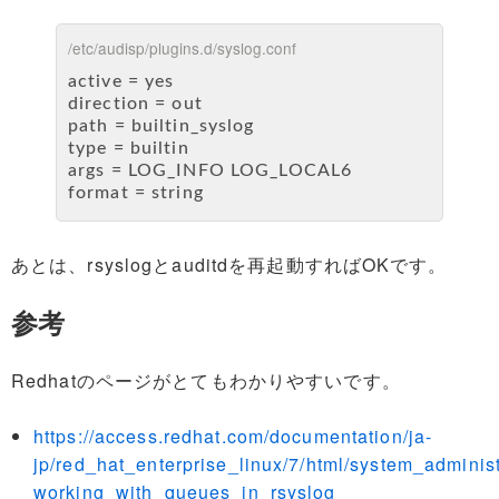
/etc/audisp/plugins.d/syslog.conf
active = yes
direction = out
path = builtin_syslog
type = builtin
args = LOG_INFO LOG_LOCAL6
format = string
あとは、rsyslogとauditdを再起動すればOKです。
参考
Redhatのページがとてもわかりやすいです。
https://access.redhat.com/documentation/ja-
jp/red_hat_enterprise_linux/7/html/system_adminis
working_with_queues_in_rsyslog