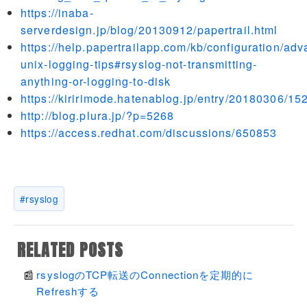
https://inaba-
serverdesign.jp/blog/20130912/papertrail.html
https://help.papertrailapp.com/kb/configuration/ad
unix-logging-tips#rsyslog-not-transmitting-
anything-or-logging-to-disk
https://kiririmode.hatenablog.jp/entry/20180306/1
http://blog.plura.jp/?p=5268
https://access.redhat.com/discussions/650853
rsyslog
RELATED POSTS
rsyslogのTCP転送のConnectionを定期的に
Refreshする