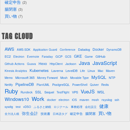
確定申告
2
腸閉塞
3
買い物
7
TAG CLOUD
AWS
Docker
Datadog
AWS-SDK
Application Guard
Conference
DynamoDB
GKE
EC2
GCP
GitHub
Electron
Evernote
Faraday
GCS
Game
Java
JavaScript
Hexo
Github Actions
Guava
HttpClient
Jackson
Kubernetes
Laverna
LevelDB
Linux
Kinesis Analytics
Life
Mac
Maven
MySQL
Microsoft 365
NTP
Memo
Money Forward
Mosh
Movable Type
PipelineDB
PostgreSQL
Netlify
PlantUML
PowerShell
Quiver
Redis
Ruby
VueJS
SSL
WSL
Sequel
VPS
Rundeck
TestFlight
Work
Windows10
maven
rsyslog
docker
electron
iOS
mosh
ssh
健康
sysdig
test
vDSO
ふるさと納税
ロジクール
事務処理
会社設立
買い物
弥生会計
腸閉塞
技術書
確定申告
全力法人税
日本語タグ