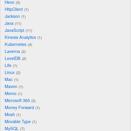
Hexo
3
HttpClient
1
Jackson
1
Java
11
JavaScript
11
Kinesis Analytics
1
Kubernetes
4
Laverna
2
LevelDB
2
Life
1
Linux
2
Mac
1
Maven
1
Memo
1
Microsoft 365
2
Money Forward
1
Mosh
1
Movable Type
1
MySQL
7