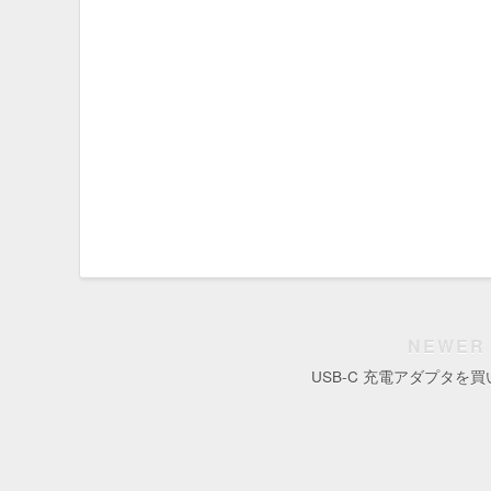
NEWER
USB-C 充電アダプタを