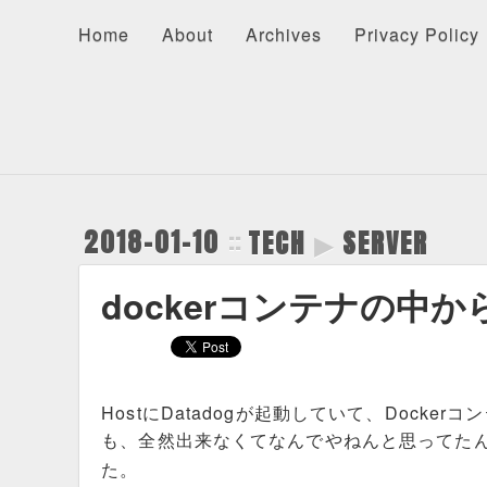
Home
About
Archives
Privacy Policy
About
Recents
Categories
Home
About
Archives
Privacy Policy
2018-01-10
TECH
▶
SERVER
dockerコンテナの中
HostにDatadogが起動していて、Dockerコ
も、全然出来なくてなんでやねんと思ってた
た。