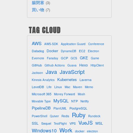
腸閉塞
3
買い物
7
TAG CLOUD
AWS
AWS-SDK
Application Guard
Conference
Docker
Datadog
EC2
DynamoDB
Electron
GKE
GCP
Evernote
Faraday
GCS
Game
Hexo
GitHub
Github Actions
Guava
HttpClient
Java
JavaScript
Jackson
Kubernetes
Laverna
Kinesis Analytics
LevelDB
Linux
Life
Mac
Maven
Memo
Microsoft 365
Money Forward
Mosh
MySQL
NTP
Movable Type
Netlify
PipelineDB
PostgreSQL
PlantUML
Ruby
PowerShell
Quiver
Redis
Rundeck
VueJS
SSL
WSL
Sequel
VPS
TestFlight
Work
Windows10
docker
electron