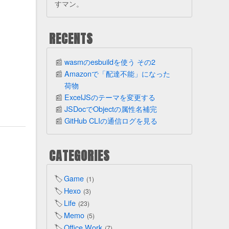
すマン。
RECENTS
wasmのesbuildを使う その2
Amazonで「配達不能」になった
荷物
ExcelJSのテーマを変更する
JSDocでObjectの属性名補完
GitHub CLIの通信ログを見る
CATEGORIES
Game
1
Hexo
3
Life
23
Memo
5
Office Work
7