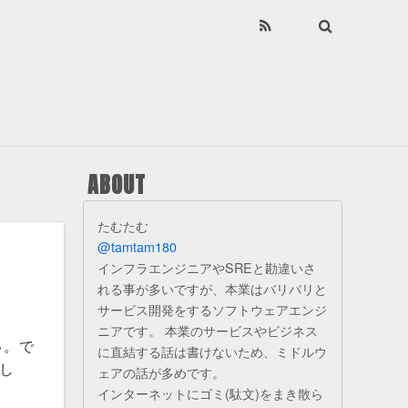
ABOUT
たむたむ
@tamtam180
インフラエンジニアやSREと勘違いさ
れる事が多いですが、本業はバリバリと
サービス開発をするソフトウェアエンジ
ニアです。 本業のサービスやビジネス
い。で
に直結する話は書けないため、ミドルウ
し
ェアの話が多めです。
インターネットにゴミ(駄文)をまき散ら