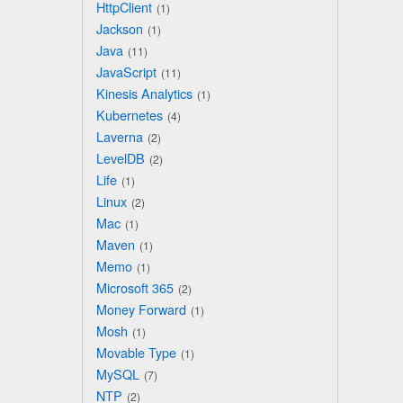
HttpClient
1
Jackson
1
Java
11
JavaScript
11
Kinesis Analytics
1
Kubernetes
4
Laverna
2
LevelDB
2
Life
1
Linux
2
Mac
1
Maven
1
Memo
1
Microsoft 365
2
Money Forward
1
Mosh
1
Movable Type
1
MySQL
7
NTP
2