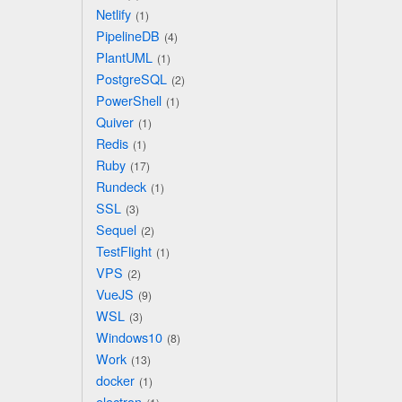
Netlify
1
PipelineDB
4
PlantUML
1
PostgreSQL
2
PowerShell
1
Quiver
1
Redis
1
Ruby
17
Rundeck
1
SSL
3
Sequel
2
TestFlight
1
VPS
2
VueJS
9
WSL
3
Windows10
8
Work
13
docker
1
electron