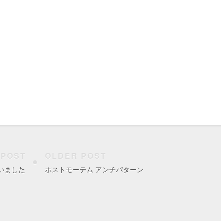
 POST
OLDER POST
買いました
ポストモーテム アンチパターン