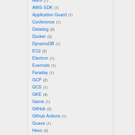
7
AWS-SDK
1
Application Guard
1
Conference
1
Datadog
2
Docker
3
DynamoDB
1
EC2
2
Electron
1
Evernote
1
Faraday
1
GCP
2
GCS
1
GKE
4
Game
1
GitHub
2
Github Actions
1
Guava
1
Hexo
3