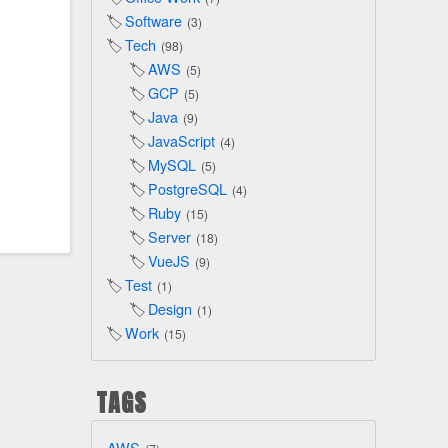
Software
3
Tech
98
AWS
5
GCP
5
Java
9
JavaScript
4
MySQL
5
PostgreSQL
4
Ruby
15
Server
18
VueJS
9
Test
1
Design
1
Work
15
TAGS
AWS