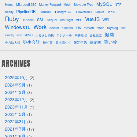
MySQL
Microsoft 365
NTP
Memo
Money Forward
Mosh
Movable Type
PipelineDB
PostgreSQL
Netlify
PlantUML
PowerShell
Quiver
Redis
Ruby
VueJS
SSL
WSL
Sequel
VPS
Rundeck
TestFlight
Work
Windows10
maven
rsyslog
docker
electron
iOS
mosh
ssh
健康
sysdig
test
vDSO
ふるさと納税
ロジクール
事務処理
会社設立
買い物
弥生会計
腸閉塞
技術書
確定申告
全力法人税
日本語タグ
ARCHIVES
2025年10月
2
2024年9月
1
2024年3月
3
2023年12月
2
2023年11月
1
2023年5月
1
2022年3月
1
2021年7月
17
2021年6月
4