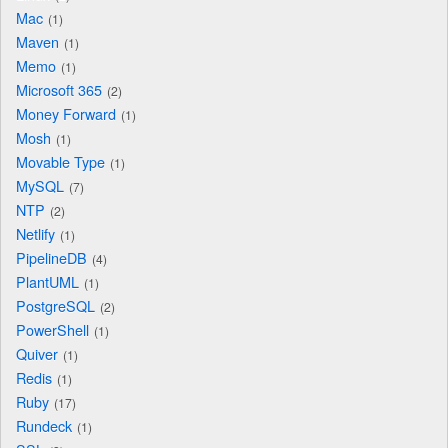
Mac
1
Maven
1
Memo
1
Microsoft 365
2
Money Forward
1
Mosh
1
Movable Type
1
MySQL
7
NTP
2
Netlify
1
PipelineDB
4
PlantUML
1
PostgreSQL
2
PowerShell
1
Quiver
1
Redis
1
Ruby
17
Rundeck
1