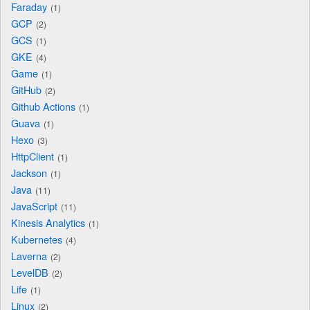
Faraday
1
GCP
2
GCS
1
GKE
4
Game
1
GitHub
2
Github Actions
1
Guava
1
Hexo
3
HttpClient
1
Jackson
1
Java
11
JavaScript
11
Kinesis Analytics
1
Kubernetes
4
Laverna
2
LevelDB
2
Life
1
Linux
2