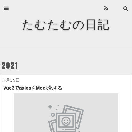
Home
たむたむの日記
About
Archives
Privacy Policy
2021
About
7月25日
Recents
Vue3でaxiosをMock化する
Categories
Tags