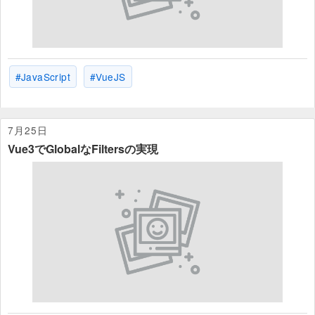
Tag Cloud
JavaScript
VueJS
7月25日
Vue3でGlobalなFiltersの実現