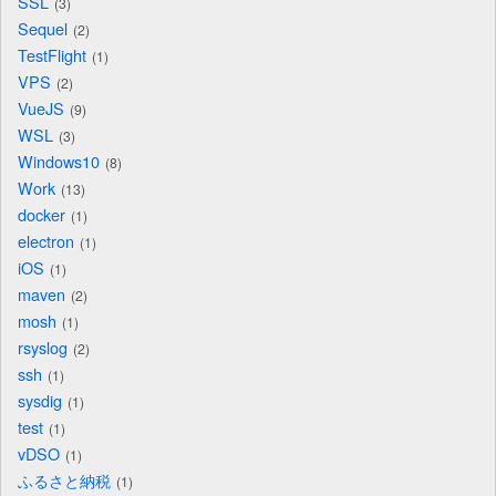
SSL
3
Sequel
2
TestFlight
1
VPS
2
VueJS
9
WSL
3
Windows10
8
Work
13
docker
1
electron
1
iOS
1
maven
2
mosh
1
rsyslog
2
ssh
1
sysdig
1
test
1
vDSO
1
ふるさと納税
1