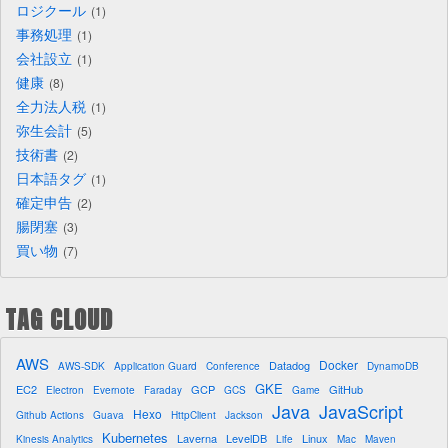
ロジクール
1
事務処理
1
会社設立
1
健康
8
全力法人税
1
弥生会計
5
技術書
2
日本語タグ
1
確定申告
2
腸閉塞
3
買い物
7
TAG CLOUD
AWS
Docker
Datadog
AWS-SDK
Application Guard
Conference
DynamoDB
GKE
EC2
GCP
GitHub
Electron
Evernote
Faraday
GCS
Game
Java
JavaScript
Hexo
Github Actions
Guava
HttpClient
Jackson
Kubernetes
Laverna
LevelDB
Linux
Kinesis Analytics
Life
Mac
Maven