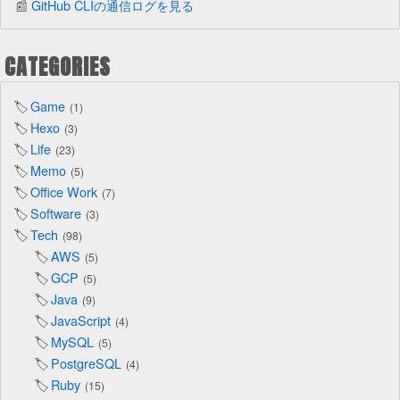
GitHub CLIの通信ログを見る
CATEGORIES
Game
1
Hexo
3
Life
23
Memo
5
Office Work
7
Software
3
Tech
98
AWS
5
GCP
5
Java
9
JavaScript
4
MySQL
5
PostgreSQL
4
Ruby
15