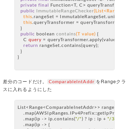
private
final
 Function<T, C> queryTransformer
public
ImmutableRangeChecker
(List<Range<C>
this
.rangeSet = ImmutableRangeSet.unionOf(
this
.queryTransformer = queryTransformer;
  }
public
boolean
contains
(T value)
 {
C
query
=
 queryTransformer.apply(value);
return
 rangeSet.contains(query);
  }
}
差分のコードだけ。
をRangeクラ
ComparableIntAddr
スに入れるようにした
List<Range<ComparableInetAddr>> ranges = ipRa
    .map(AWSIpRanges.IPv4Prefix::getIpPrefix)
    .map(ip -> ip.contains(
"/"
) ? ip : ip + 
"/32"
)
    .map(ip -> {