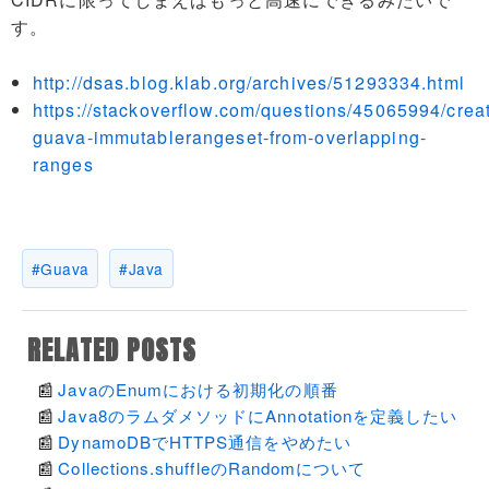
す。
http://dsas.blog.klab.org/archives/51293334.html
https://stackoverflow.com/questions/45065994/crea
guava-immutablerangeset-from-overlapping-
ranges
Guava
Java
RELATED POSTS
JavaのEnumにおける初期化の順番
Java8のラムダメソッドにAnnotationを定義したい
DynamoDBでHTTPS通信をやめたい
Collections.shuffleのRandomについて