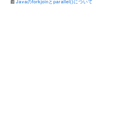
Javaのforkjoinとparallel()について