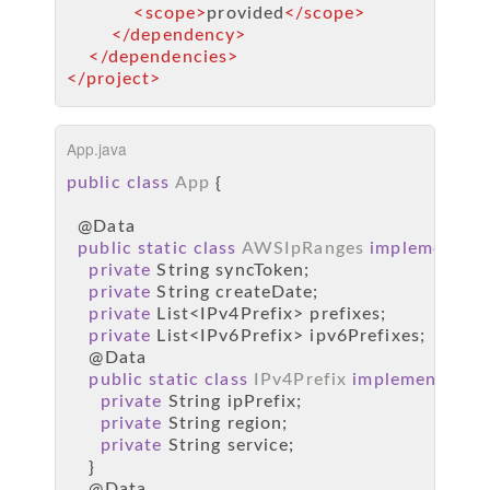
<
scope
>
provided
</
scope
>
</
dependency
>
</
dependencies
>
</
project
>
App.java
public
class
App
 {
@Data
public
static
class
AWSIpRanges
implements
S
private
 String syncToken;
private
 String createDate;
private
 List<IPv4Prefix> prefixes;
private
 List<IPv6Prefix> ipv6Prefixes;
@Data
public
static
class
IPv4Prefix
implements
Ser
private
 String ipPrefix;
private
 String region;
private
 String service;
    }
@Data