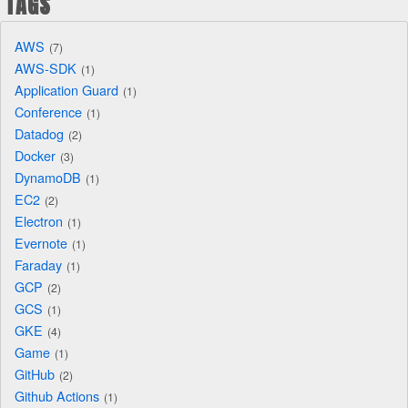
TAGS
AWS
7
AWS-SDK
1
Application Guard
1
Conference
1
Datadog
2
Docker
3
DynamoDB
1
EC2
2
Electron
1
Evernote
1
Faraday
1
GCP
2
GCS
1
GKE
4
Game
1
GitHub
2
Github Actions
1