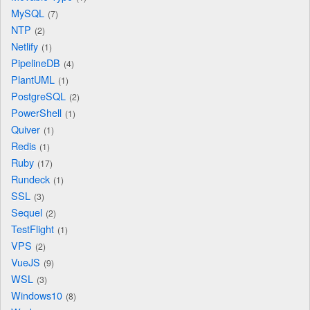
MySQL
7
NTP
2
Netlify
1
PipelineDB
4
PlantUML
1
PostgreSQL
2
PowerShell
1
Quiver
1
Redis
1
Ruby
17
Rundeck
1
SSL
3
Sequel
2
TestFlight
1
VPS
2
VueJS
9
WSL
3
Windows10
8