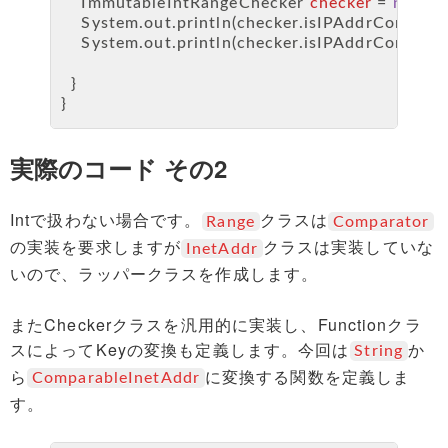
ImmutableIntRangeChecker
checker
=
new
I
    System.out.println(checker.isIPAddrContains
    System.out.println(checker.isIPAddrContains
  }
}
実際のコード その2
Intで扱わない場合です。
クラスは
Range
Comparator
の実装を要求しますが
クラスは実装していな
InetAddr
いので、ラッパークラスを作成します。
またCheckerクラスを汎用的に実装し、Functionクラ
スによってKeyの変換も定義します。今回は
か
String
ら
に変換する関数を定義しま
ComparableInetAddr
す。