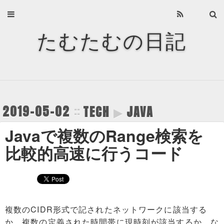
Home
たむたむの日記
About
Archives
Privacy Policy
2019-05-02
TECH
▶
JAVA
About
Javaで複数のRange検索を
Recents
比較的高速に行うコード
Categories
Tags
複数のCIDR形式で記されたネットワークに該当する
か、複数の定義された時間帯に現時刻が該当するか、な