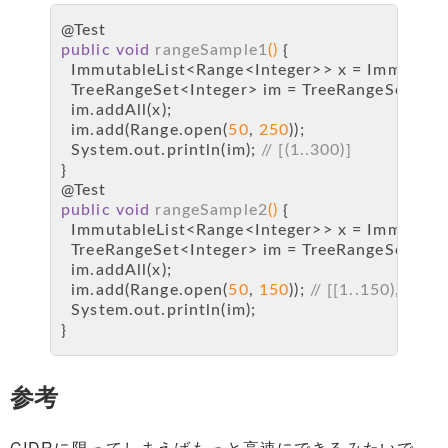
@Test
public
void
rangeSample1
()
 {
  ImmutableList<Range<Integer>> x = Immutable
  TreeRangeSet<Integer> im = TreeRangeSet.crea
  im.addAll(x);
  im.add(Range.open(
50
, 
250
));
  System.out.println(im); 
// [(1..300)]
}
@Test
public
void
rangeSample2
()
 {
  ImmutableList<Range<Integer>> x = Immutable
  TreeRangeSet<Integer> im = TreeRangeSet.crea
  im.addAll(x);
  im.add(Range.open(
50
, 
150
)); 
// [[1..150), [200
  System.out.println(im);
}
参考
CIDRに限ってしまえばもっと高速にできるみたいで