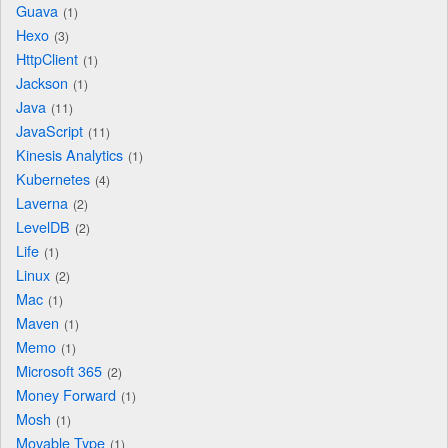
Guava
1
Hexo
3
HttpClient
1
Jackson
1
Java
11
JavaScript
11
Kinesis Analytics
1
Kubernetes
4
Laverna
2
LevelDB
2
Life
1
Linux
2
Mac
1
Maven
1
Memo
1
Microsoft 365
2
Money Forward
1
Mosh
1
Movable Type
1