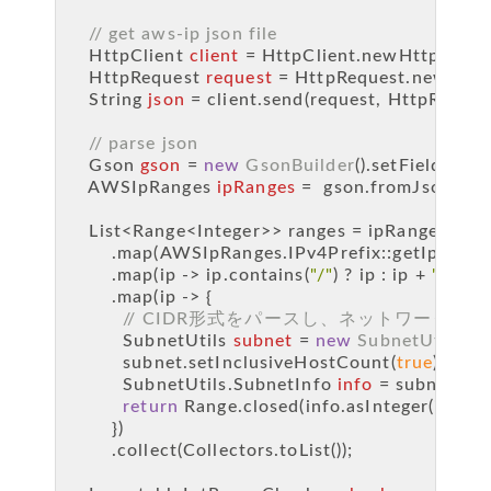
// get aws-ip json file
HttpClient
client
=
 HttpClient.newHttpClient
HttpRequest
request
=
 HttpRequest.newBuild
String
json
=
 client.send(request, HttpRespo
// parse json
Gson
gson
=
new
GsonBuilder
().setFieldNa
AWSIpRanges
ipRanges
=
  gson.fromJson(jso
    List<Range<Integer>> ranges = ipRanges.getPr
        .map(AWSIpRanges.IPv4Prefix::getIpPrefix
        .map(ip -> ip.contains(
"/"
) ? ip : ip + 
"/32"
) 
        .map(ip -> {
// CIDR形式をパースし、ネットワーク
SubnetUtils
subnet
=
new
SubnetUtils
(ip)
          subnet.setInclusiveHostCount(
true
);
          SubnetUtils.
SubnetInfo
info
=
 subnet.get
return
 Range.closed(info.asInteger(info.g
        })
        .collect(Collectors.toList());