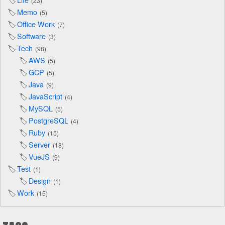
23
Memo
5
Office Work
7
Software
3
Tech
98
AWS
5
GCP
5
Java
9
JavaScript
4
MySQL
5
PostgreSQL
4
Ruby
15
Server
18
VueJS
9
Test
1
Design
1
Work
15