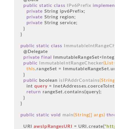
public
static
class
IPv6Prefix
implements
Ser
private
 String ipv6Prefix;
private
 String region;
private
 String service;
    }
  }
public
static
class
ImmutableIntRangeChecker
@Delegate
private
final
 ImmutableRangeSet<Integer> ra
public
ImmutableIntRangeChecker
(List<Rang
this
.rangeSet = ImmutableRangeSet.unionOf
    }
public
boolean
isIPAddrContains
(String ipAd
int
query
=
 InetAddresses.coerceToInteger(I
return
 rangeSet.contains(query);
    }
  }
public
static
void
main
(String[] args)
throws
 I
URI
awsIpRangesURI
=
 URI.create(
"https://