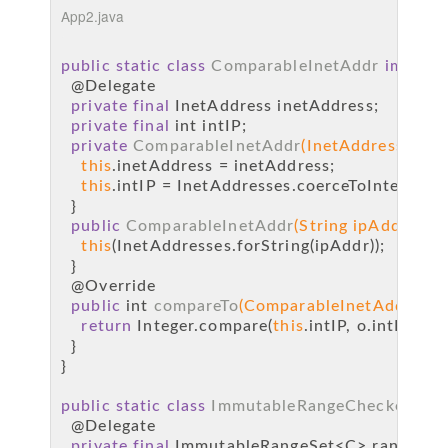
App2.java
public
static
class
ComparableInetAddr
implem
@Delegate
private
final
 InetAddress inetAddress;
private
final
int
 intIP;
private
ComparableInetAddr
(InetAddress inet
this
.inetAddress = inetAddress;
this
.intIP = InetAddresses.coerceToInteger(in
  }
public
ComparableInetAddr
(String ipAddr)
 {
this
(InetAddresses.forString(ipAddr));
  }
@Override
public
int
compareTo
(ComparableInetAddr o)
 {
return
 Integer.compare(
this
.intIP, o.intIP);
  }
}
public
static
class
ImmutableRangeChecker
<T, 
@Delegate
private
final
 ImmutableRangeSet<C> rangeSet