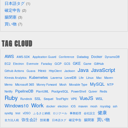
日本語タグ
1
確定申告
2
腸閉塞
3
買い物
7
TAG CLOUD
AWS
Docker
Datadog
AWS-SDK
Application Guard
Conference
DynamoDB
GKE
EC2
GCP
GitHub
Electron
Evernote
Faraday
GCS
Game
Java
JavaScript
Hexo
Github Actions
Guava
HttpClient
Jackson
Kubernetes
Laverna
LevelDB
Linux
Kinesis Analytics
Life
Mac
Maven
MySQL
Microsoft 365
NTP
Memo
Money Forward
Mosh
Movable Type
PipelineDB
PostgreSQL
Netlify
PlantUML
PowerShell
Quiver
Redis
Ruby
VueJS
SSL
WSL
Sequel
VPS
Rundeck
TestFlight
Work
Windows10
maven
rsyslog
docker
electron
iOS
mosh
ssh
健康
sysdig
test
vDSO
ふるさと納税
ロジクール
事務処理
会社設立
買い物
弥生会計
腸閉塞
技術書
確定申告
全力法人税
日本語タグ