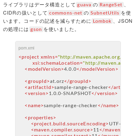
ライブラリはデータ構造として
の
、
guava
RangeSet
CIDRの扱いとして
の
を使
commons-net
SubnetUtils
います。コードの記述を減らすために
、JSON
Lombok
の処理には
を使いました。
gson
pom.xml
<
project
xmlns
=
"http://maven.apache.org/POM/
xsi:schemaLocation
=
"http://maven.apache
<
modelVersion
>
4.0.0
</
modelVersion
>
<
groupId
>
at.orz
</
groupId
>
<
artifactId
>
sample-range-checker
</
artifactI
<
version
>
1.0.0-SNAPSHOT
</
version
>
<
name
>
sample-range-checker
</
name
>
<
properties
>
<
project.build.sourceEncoding
>
UTF-8
</
pr
<
maven.compiler.source
>
11
</
maven.compi
<
maven.compiler.target
>
11
</
maven.compil