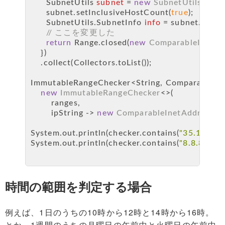
SubnetUtils
subnet
=
new
SubnetUtils
(ip);
      subnet.setInclusiveHostCount(
true
);
      SubnetUtils.
SubnetInfo
info
=
 subnet.getInf
// ここを変更した
return
 Range.closed(
new
ComparableInetAd
    })
    .collect(Collectors.toList());
ImmutableRangeChecker<String, ComparableIne
new
ImmutableRangeChecker
<>(
        ranges,
        ipString -> 
new
ComparableInetAddr
(InetA
System.out.println(checker.contains(
"35.172.15
System.out.println(checker.contains(
"8.8.8.8"
)); 
時間の範囲を判定する場合
例えば、1日のうちの10時から12時と14時から16時。
とか。1週間のうちの月曜日の午前中と火曜日の午前中