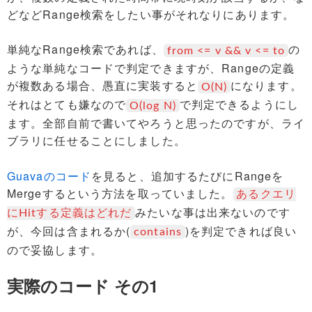
Tag Cloud
どなどRange検索をしたい事がそれなりにあります。
単純なRange検索であれば、
の
from <= v && v <= to
ような単純なコードで判定できますが、Rangeの定義
が複数ある場合、愚直に実装すると
になります。
O(N)
それはとても嫌なので
で判定できるようにし
O(log N)
ます。全部自前で書いてやろうと思ったのですが、ライ
ブラリに任せることにしました。
Guavaのコード
を見ると、追加するたびにRangeを
Mergeするという方法を取っていました。
あるクエリ
みたいな事は出来ないのです
にHitする定義はどれだ
が、今回は含まれるか(
)を判定できれば良い
contains
ので妥協します。
実際のコード その1