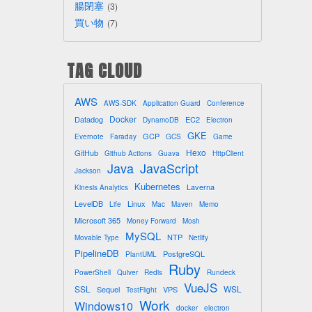
腸閉塞
3
買い物
7
TAG CLOUD
AWS
AWS-SDK
Application Guard
Conference
Docker
Datadog
EC2
DynamoDB
Electron
GKE
GCP
Evernote
Faraday
GCS
Game
Hexo
GitHub
Github Actions
Guava
HttpClient
Java
JavaScript
Jackson
Kubernetes
Laverna
Kinesis Analytics
LevelDB
Linux
Life
Mac
Maven
Memo
Microsoft 365
Money Forward
Mosh
MySQL
NTP
Movable Type
Netlify
PipelineDB
PostgreSQL
PlantUML
Ruby
PowerShell
Quiver
Redis
Rundeck
VueJS
SSL
WSL
Sequel
VPS
TestFlight
Work
Windows10
docker
electron