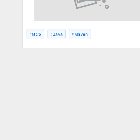
GCS
Java
Maven