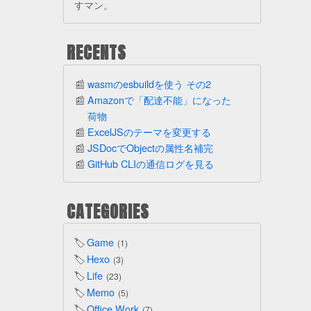
すマン。
RECENTS
wasmのesbuildを使う その2
Amazonで「配達不能」になった
荷物
ExcelJSのテーマを変更する
JSDocでObjectの属性名補完
GitHub CLIの通信ログを見る
CATEGORIES
Game
1
Hexo
3
Life
23
Memo
5
Office Work
7