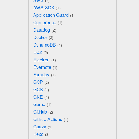
7
AWS-SDK
1
Application Guard
1
Conference
1
Datadog
2
Docker
3
DynamoDB
1
EC2
2
Electron
1
Evernote
1
Faraday
1
GCP
2
GCS
1
GKE
4
Game
1
GitHub
2
Github Actions
1
Guava
1
Hexo
3