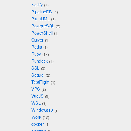
Netlify
1
PipelineDB
4
PlantUML
1
PostgreSQL
2
PowerShell
1
Quiver
1
Redis
1
Ruby
17
Rundeck
1
SSL
3
Sequel
2
TestFlight
1
VPS
2
VueJS
9
WSL
3
Windows10
8
Work
13
docker
1
electron