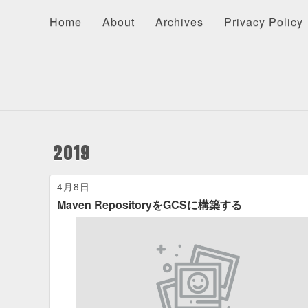
Home
About
Archives
Privacy Policy
About
Recents
Categories
Home
About
Archives
Privacy Policy
2019
4月8日
Maven RepositoryをGCSに構築する