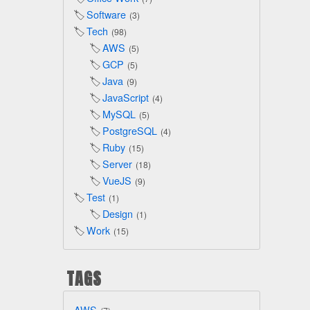
Software
3
Tech
98
AWS
5
GCP
5
Java
9
JavaScript
4
MySQL
5
PostgreSQL
4
Ruby
15
Server
18
VueJS
9
Test
1
Design
1
Work
15
TAGS
AWS