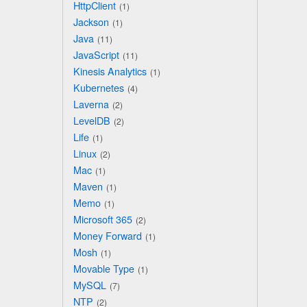
HttpClient
1
Jackson
1
Java
11
JavaScript
11
Kinesis Analytics
1
Kubernetes
4
Laverna
2
LevelDB
2
Life
1
Linux
2
Mac
1
Maven
1
Memo
1
Microsoft 365
2
Money Forward
1
Mosh
1
Movable Type
1
MySQL
7
NTP
2